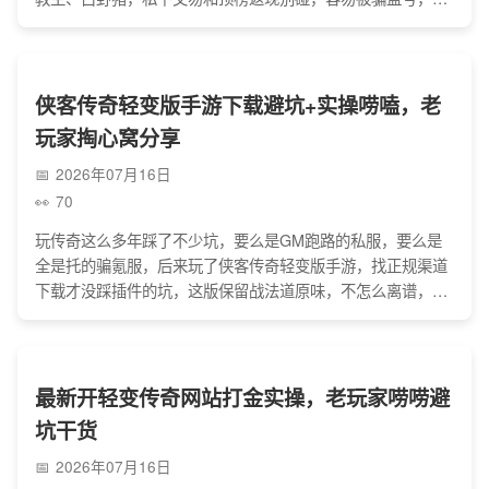
易走官方平台。强化装备垫垃圾成功率高，选开一两周的服不
挤，不用乱充值，和兄弟刷怪攻城的热血劲儿最上头。
侠客传奇轻变版手游下载避坑+实操唠嗑，老
玩家掏心窝分享
2026年07月16日
70
玩传奇这么多年踩了不少坑，要么是GM跑路的私服，要么是
全是托的骗氪服，后来玩了侠客传奇轻变版手游，找正规渠道
下载才没踩插件的坑，这版保留战法道原味，不怎么离谱，散
人不氪金也能玩，GM负责、服务器也稳定，玩法还是打宝PK
攻沙，交易走官方不被骗，打金也只能赚点零花钱，整体还算
靠谱。
最新开轻变传奇网站打金实操，老玩家唠唠避
坑干货
2026年07月16日