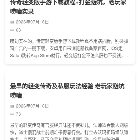
传奇轻变版手游下载教程+打金避坑，老玩家
唠嗑实录
2026年07月16日
63
唠句实在的，传奇轻变版手游下载教程真不用瞎折腾，别碰弹
窗广告的一键下载，安卓用自带浏览器找备案官网，iOS走
Safari跳转App Store就行。轻变版打金不怎么肝也不费钱，蹲
对地图爆装备能换零花钱，交易别私下转账，选开服久、人气
高的私服，避开那些几天就跑路的坑，下载完先试玩，不着急
充钱，踏实玩就少踩雷。
最早的轻变传奇及私服玩法经验 老玩家避坑
唠嗑
2026年07月16日
73
最早的轻变传奇有官服经典味还不费劲儿，法师适合散人刷级
快，道士慢混战士前期难带得靠行会。打宝去沃玛祖玛组队蹲
教主、白野猪，私下交易和顶榜返现别碰，容易被骗盗号，交