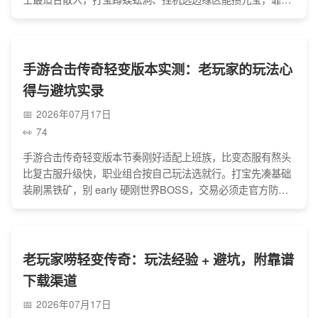
服得能自由交易、福利实在无隐藏消费，PK有对应职业技巧还
防私下交易骗钱，选服找朋友推荐或玩家群打听，稳定服能和
兄弟打BOSS攻沙巴克，图的就是情怀和快乐。
手游合击传奇轻变版本实测：老玩家的玩法心
得与避坑实录
2026年07月17日
74
手游合击传奇轻变版本节奏刚好适配上班族，比变态服有熬头
比复古服升级快，职业组合按自己玩法选就行。打宝先凑基础
装刷黑铁矿，别 early 硬刚世界BOSS，交易必须走官方防
骗，加活跃行会能组队打副本攻城。金币优先买药水升技能，
挂机选人少的路线，既能拿材料又能赚经验，玩着既有当年热
血又不用太费时间。
老玩家唠轻变传奇：玩法经验 + 避坑，附靠谱
下载渠道
2026年07月17日