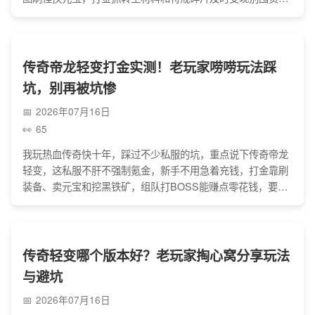
选道士最稳妥，还要避开虚假广告、私下交易和外挂的坑，别
跟人硬刚，选口碑好的服务器，打金没捷径，踏实积累才能稳
出金。
传奇帝龙轻变打金实测！老玩家唠唠玩法踩
坑，别再被坑惨
2026年07月16日
65
我玩热血传奇快十年，踩过不少私服的坑，重点说下传奇帝龙
轻变，这私服不肝不强制氪金，新手不用急着充钱，打金靠刷
装备、卖元宝和挖黑铁矿，组队打BOSS能赚点零花钱，要注
意别私下交易防骗子，不盲目冲高阶地图，也别信充钱爆神装
的噱头，还要区分仿冒服，打金没捷径，慢慢刷就好。
传奇轻变哪个版本好？老玩家掏心窝分享玩法
与避坑
2026年07月16日