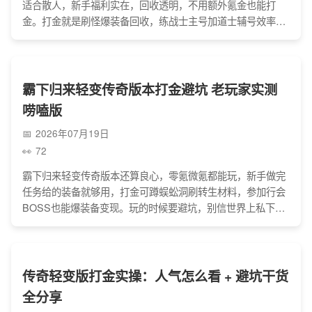
适合散人，新手福利实在，回收透明，不用额外氪金也能打
金。打金就是刷怪爆装备回收，练战士主号加道士辅号效率
高，蹲世界BOSS要提前约兄弟组队。还有别信内部号、不点
陌生链接，交易走官方，玩着别沉迷，慢慢刷就能赚点零花
钱，还能找回当年玩传奇的感觉。
霸下归来轻变传奇版本打金避坑 老玩家实测
唠嗑版
2026年07月19日
72
霸下归来轻变传奇版本还算良心，零氪微氪都能玩，新手做完
任务给的装备就够用，打金可蹲蜈蚣洞刷转生材料，参加行会
BOSS也能爆装备变现。玩的时候要避坑，别信世界上私下交
易的骗子，也别盲目冲新区，选次新区更稳，打金选道士最省
心，能挂机刷材料，强化装备前期别瞎弄，不私下交易、不贪
小便宜，就能玩得开心还能赚点零花钱。
传奇轻变版打金实操：人气怎么看 + 避坑干货
全分享