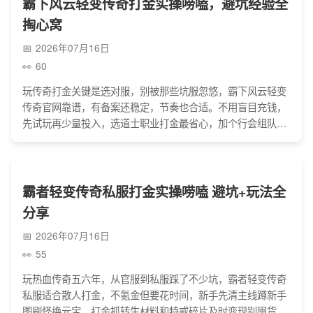
霸下风云轻变传奇打金实操唠嗑，避坑经验全
掏心窝
2026年07月16日
60
玩传奇打金关键是选对服，别被那些坑服忽悠，霸下风云轻变
传奇官网靠谱，有备案还稳定，节奏也合适。不用盲目充钱，
先试玩再少量投入，选道士职业打金最省心，加个行会组队蹲
BOSS比单打独斗强，避开高手续费、高门槛的提现坑，踏实
玩就能稳定赚点零花钱，都是实打实的实操心得，没一点虚
的。
霸者轻变传奇私服打金实操唠嗑 避坑+玩法全
分享
2026年07月16日
55
玩热血传奇五六年，从官服到私服踩了不少坑，霸者轻变传奇
私服适合散人打金，不氪金但要花时间，新手先清主线蹲新手
图刷怪换元宝，打金抓转生材料和特戒碎片及时变现别囤货，