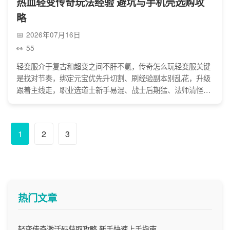
热血轻变传奇玩法经验 避坑与手机壳选购攻
略
2026年07月16日
55
轻变服介于复古和超变之间不肝不氪，传奇怎么玩轻变服关键
是找对节奏，绑定元宝优先升切割、刷经验副本别乱花，升级
跟着主线走，职业选道士新手易混、战士后期猛、法师清怪
快。装备不用死磕世界BOSS，散人组队打精英或个人BOSS
就行，交易必须走平台，别信私聊充值链接防骗，加活跃行会
能有人带、拿福利还能凑热闹攻沙，这样玩就能少踩坑享打宝
1
2
3
热血感。
热门文章
轻变传奇激活码获取攻略 新手快速上手指南