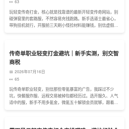
63
玩轻变传奇打金，核心就是找靠谱的最新开轻变传奇网站，别
碰弹窗里的套路服，不然容易充钱跑路。新手选道士最省心，
带狗挂机就行，开服前三天刷小怪捡材料能赚钱，别信虚假回
收的鬼话，组队打BOSS比单干强，也别频繁换服，踏踏实实
玩，心态放正，赚点零花钱就够，那些月入过万的都是忽悠人
的。
传奇单职业轻变打金避坑｜新手实测，别交智
商税
2026年07月16日
65
玩传奇单职业轻变，别信那些零氪暴富的广告，我踩过不少
坑，快餐服炸服、远程交易被掉包都经历过。选开服久、人气
适中的服，新手不用多氪金，微氪五十解锁会员就够，跟着主
线刷怪回收装备换元宝，加个活跃行会，别忘升技能，打金就
是顺便的事，图个乐，踏实玩不瞎交智商税，还能赚点零花
钱。