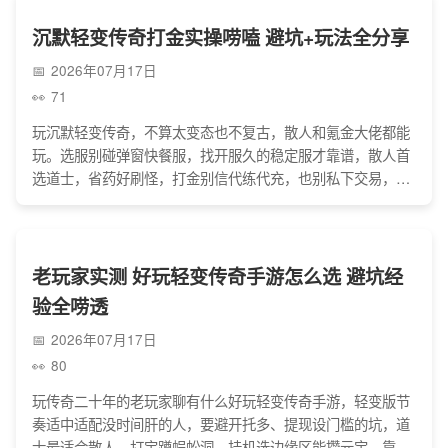
沉默轻变传奇打金实操唠嗑 避坑+玩法全分享
2026年07月17日
71
玩沉默轻变传奇，不算太变态也不复古，散人和氪金大佬都能
玩。选服别碰弹窗快餐服，找开服久的稳定服才靠谱，散人首
选道士，省药好刷怪，打金别信代练代充，也别私下交易，容
易被骗。不用执着终极装备，心态放稳，每天花两三个小时刷
怪卖装备，赚点零花钱，别被坑了就好。
老玩家实测 好玩轻变传奇手游怎么选 避坑经
验全唠透
2026年07月17日
80
玩传奇二十年的老玩家聊有什么好玩轻变传奇手游，轻变版节
奏适中适配没时间肝的人，要避开托多、提现设门槛的坑，道
士最适合散人，打宝蹲蜈蚣洞、挂机选边缘区能攒元宝，靠谱