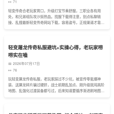
71
轻变传奇合老玩家胃口，升级打宝节奏舒服，三职业各有用
处，和兄弟组队攻沙挺热血。找服下载得注意，别点私聊链
接、乱搜最新轻变传奇网站下载，容易盗号，正规渠道才靠
谱。选服看稳定、开区频率，交易走平台别信先货后款，新服
先试玩再小额充，避开那些坑就能好好享受传奇情怀。
轻变屠龙传奇私服避坑+实操心得，老玩家唠
唠实在嗑
2026年07月17日
76
玩轻变屠龙传奇私服，老玩家踩过不少坑，被宣传零氪爆神
装、送屠龙碎片骗过硬肝，战士前期乱加点、刚升级就闯高阶
地图、乱强化过渡装备都亏过，后来知道要循序渐进刷地图、
留材料强化核心装备，加个活人行会更省心，现在玩的私服不
强制充值，零氪也能慢慢发育，玩传奇图的就是个情怀，不用
太较真。