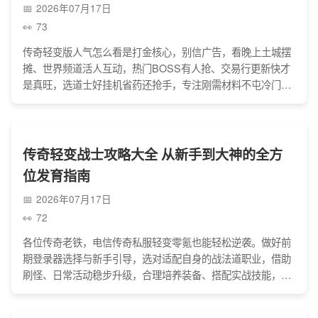
2026年07月17日
73
传奇轻变版人气怎么看是打金核心，别信广告，看晚上土城摆
摊、世界频道活人互动，热门BOSS有人抢、交易行更新快才
是真旺，选道士好挂机省药还抢手，专注刚需材料不屯冷门，
前期少充钱试水，避开快餐服、骗子和外挂，这样打金稳当不
白忙活。
传奇轻变战士攻略大全 从新手到大神的全方
位发育指南
2026年07月17日
72
各位传奇老铁，电信传奇私服轻变零氪也能轻松逆袭。做好前
期登录器选择与新手引导，选对适配自身的战法道职业，借助
刷怪、日常活动稳步升级，合理培养装备、搭配实战技能，避
开乱花钱、单独挑战高级BOSS等坑，后期加入活跃行会参与
团战，耐心发育就能在玛法大陆站稳脚跟、成为大神。