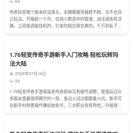
64
传奇轻变哪个版本好没准头，关键看服务器稳不稳、合不合自
己玩法。开服超一个月、在线人数适中的靠谱，战法道各有活
路，上班族选能挂机的，打金的挑交易完善的。千万别私下交
易，那些日赚、内部神装的宣传都是坑，良心版本氪金不碾
压，试玩下节奏再决定，这样玩着才舒心不添堵。
1.76轻变传奇手游新手入门攻略 轻松玩转玛
法大陆
2026年07月16日
58
1.76轻变传奇手游保留老传奇原味又有细节调整，是我玩过众
多版本里最值得蹲守的一款，身边人试过都跟着入坑。新手可
在新手村熟悉操作赚初始金币，三大职业各有特色，升级按新
手村、比奇矿区等路线循序渐进，打宝可蹲尸王殿、石墓七
层，零氪靠打宝挖矿也能发育好，玩起来既能重温回忆，还能
和行会伙伴组队感受热血乐趣，平衡感也远超其他版本。